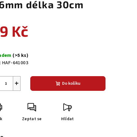
,6mm délka 30cm
9 Kč
ná
a:
ladem
(>5 ks)
:
HAF-641003
+
Do košíku
sk
Zeptat se
Hlídat