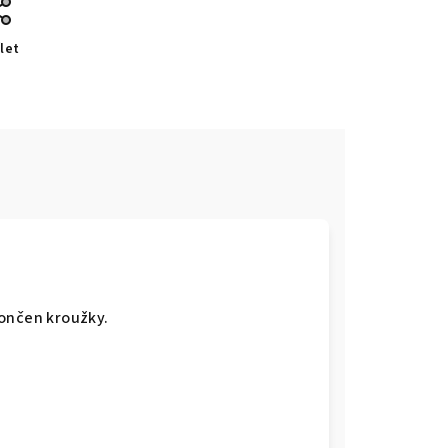
let
končen kroužky.