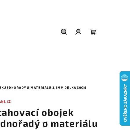
Hledat
Přihlášení
Nákupní
košík
K JEDNOŘADÝ Ø MATERIÁLU 1,6MM DÉLKA 30CM
ANI.CZ
tahovací obojek
ednořadý ø materiálu