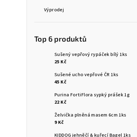
Výprodej
Top 6 produktů
Sušený vepřový rypáček bílý 1ks
25 Kč
Sušené ucho vepřové ČR 1ks
45 Kč
Purina FortiFlora sypký prášek 1g
22 Kč
Želvička plněná masem 6cm 1ks
9 Kč
KIDDOG jehněčí & kuřecí Bagel 1ks