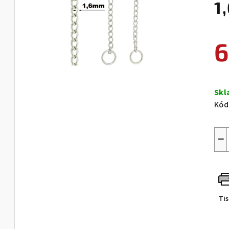
1
6
Měr
cen
Sk
Kód
−
Ti