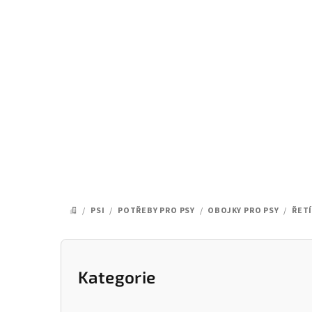
Přejít
na
obsah
/
PSI
/
POTŘEBY PRO PSY
/
OBOJKY PRO PSY
/
ŘET
DOMŮ
P
o
Kategorie
Přeskočit
kategorie
s