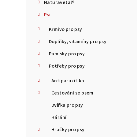
Naturavetal®
t
Psi
r
a
Krmivo pro psy
n
Doplňky, vitamíny pro psy
n
Pamlsky pro psy
í
Potřeby pro psy
p
Antiparazitika
a
Cestování se psem
n
Dvířka pro psy
e
Hárání
l
Hračky pro psy