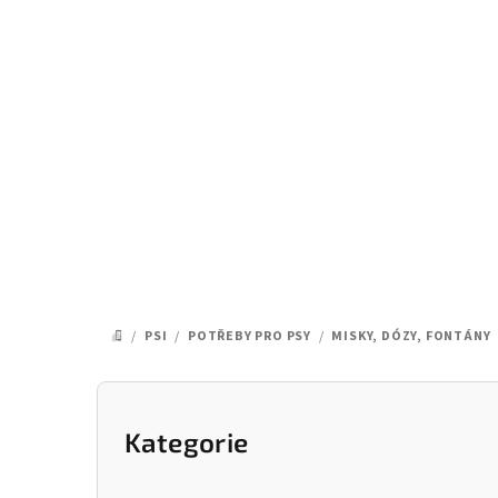
Přejít
na
obsah
/
PSI
/
POTŘEBY PRO PSY
/
MISKY, DÓZY, FONTÁNY
DOMŮ
P
o
Kategorie
Přeskočit
kategorie
s