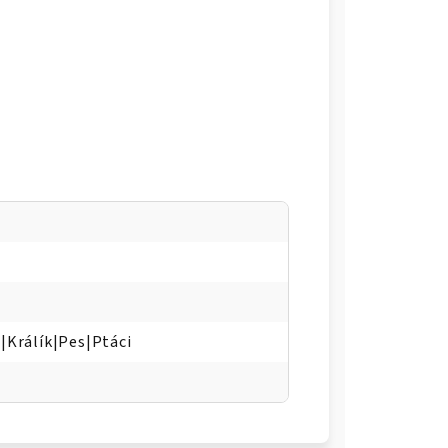
a|Králík|Pes|Ptáci