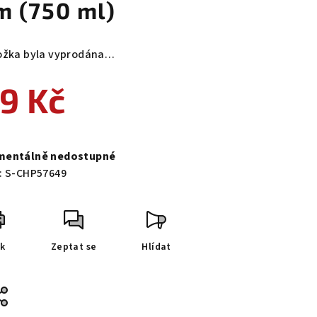
m (750 ml)
ožka byla vyprodána…
9 Kč
ná
a:
entálně nedostupné
:
S-CHP57649
sk
Zeptat se
Hlídat