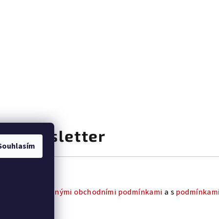
at newsletter
Souhlasím
uhlas s
všeobecnými obchodními podmínkami
a s
podmínkami