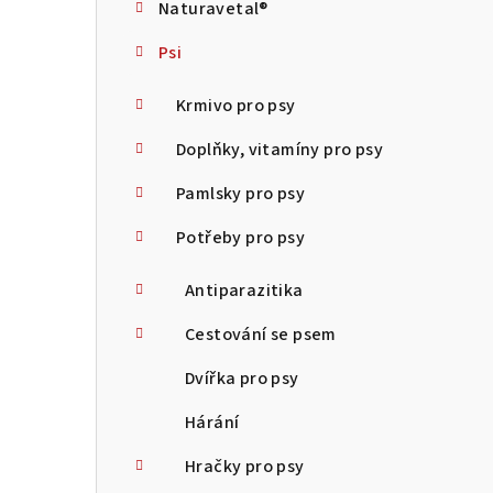
Naturavetal®
t
Psi
r
a
Krmivo pro psy
n
Doplňky, vitamíny pro psy
n
Pamlsky pro psy
í
Potřeby pro psy
p
Antiparazitika
a
Cestování se psem
n
Dvířka pro psy
e
Hárání
l
Hračky pro psy