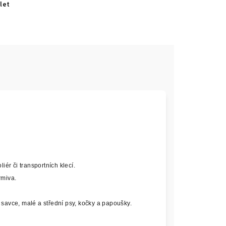
let
ér či transportních klecí.
rmiva.
é savce, malé a střední psy, kočky a papoušky.