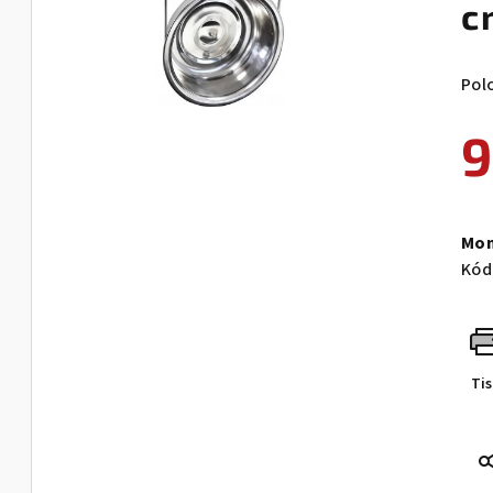
c
Pol
9
Měr
cen
Mom
Kód
Ti