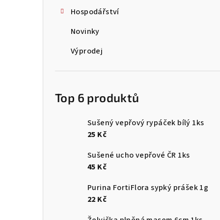
Hospodářství
Novinky
Výprodej
Top 6 produktů
Sušený vepřový rypáček bílý 1ks
25 Kč
Sušené ucho vepřové ČR 1ks
45 Kč
Purina FortiFlora sypký prášek 1g
22 Kč