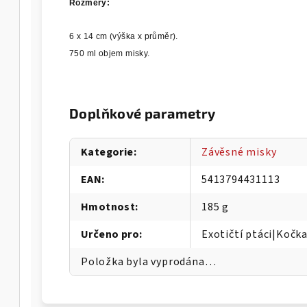
Rozměry:
6 x 14 cm (výška x průměr).
750 ml objem misky.
Doplňkové parametry
Kategorie
:
Závěsné misky
EAN
:
5413794431113
Hmotnost
:
185 g
Určeno pro
:
Exotičtí ptáci|Kočk
Položka byla vyprodána…