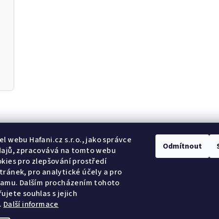
Odebír
l webu Hafani.cz s.r.o., jako správce
Odmítnout
dajů, zpracovává na tomto webu
kies pro zlepšování prostředí
E-mail
ránek, pro analytické účely a pro
lamu. Dalším procházením tohoto
Potvrzuji so
ujete souhlas s jejich
.
Další informace
Přihlásit se