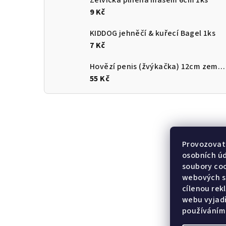
Želvička plněná masem 6cm 1ks
9 Kč
KIDDOG jehněčí & kuřecí Bagel 1ks
7 Kč
Hovězí penis (žvýkačka) 12cm země původu ČR
55 Kč
Provozovate
osobních ú
soubory coo
webových st
cílenou rek
webu vyjadř
používáním