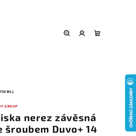
Hledat
Přihlášení
Nákupní
košík
750 ML)
OY GROUP
iska nerez závěsná
e šroubem Duvo+ 14