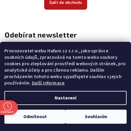
Zpět do obchodu
Odebírat newsletter
E-mail
Provozovatel webu Hafani.cz s.r.o., jako správce
osobních údajů, zpracovává na tomto webu soubory
cookies pro zlepšování prostředí webových stránek, pro
Potvrzuji souhlas s
všeobecnými obchodními podmínkami
a
s
podmínkami zpracovávání a ochrany osobních údajů
.
analytické účely a pro cílenou reklamu. Dalším
procházením tohoto webu vyjadřujete souhlas s jejich
Přihlásit se
používáním.
Další informace
Z
Nastavení
Copyright 2026
Hafani.cz
. Všechna práva vyhrazena.
Upravit
á
nastavení cookies
p
Zobrazit
Vytvořil Shoptet
Odmítnout
Souhlasím
a
t