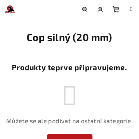
Přejít
na
obsah
Nákupní
Hledat
Přihlášení
Cop silný (20 mm)
košík
Produkty teprve připravujeme.
Můžete se ale podívat na ostatní kategorie.