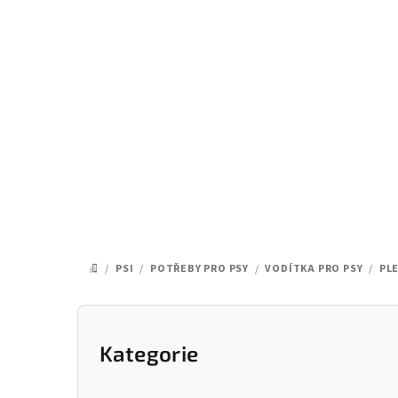
Přejít
na
obsah
/
PSI
/
POTŘEBY PRO PSY
/
VODÍTKA PRO PSY
/
PL
DOMŮ
P
o
Kategorie
Přeskočit
kategorie
s