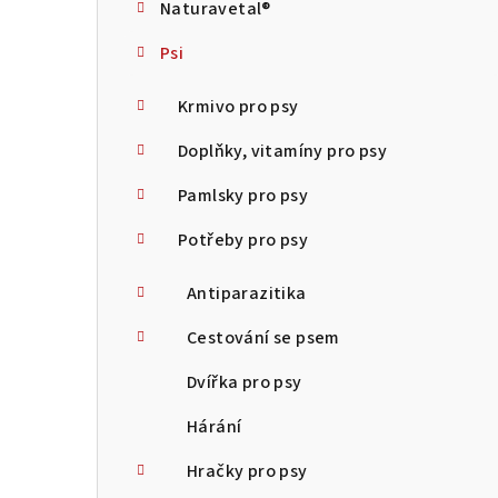
Naturavetal®
t
Psi
r
a
Krmivo pro psy
n
Doplňky, vitamíny pro psy
n
Pamlsky pro psy
í
Potřeby pro psy
p
Antiparazitika
a
Cestování se psem
n
Dvířka pro psy
e
Hárání
l
Hračky pro psy