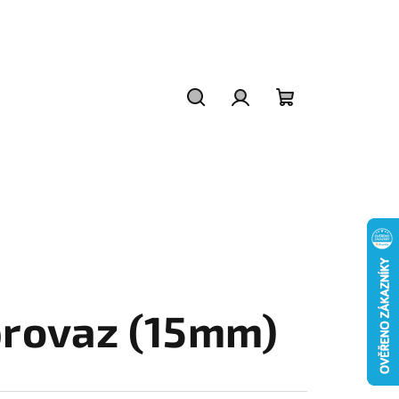
Hledat
Přihlášení
Nákupní
košík
provaz (15mm)