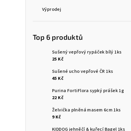
Výprodej
Top 6 produktů
Sušený vepřový rypáček bílý 1ks
25 Kč
Sušené ucho vepřové ČR 1ks
45 Kč
Purina FortiFlora sypký prášek 1g
22 Kč
Želvička plněná masem 6cm 1ks
9 Kč
KIDDOG jehněčí & kuřecí Bagel 1ks