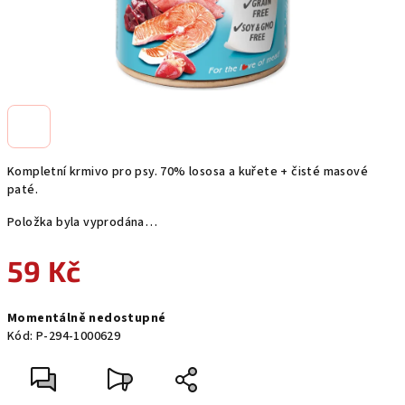
Kompletní krmivo pro psy. 70% lososa a kuřete + čisté masové
paté.
Položka byla vyprodána…
59 Kč
Měrná
Momentálně nedostupné
cena:
Kód:
P-294-1000629