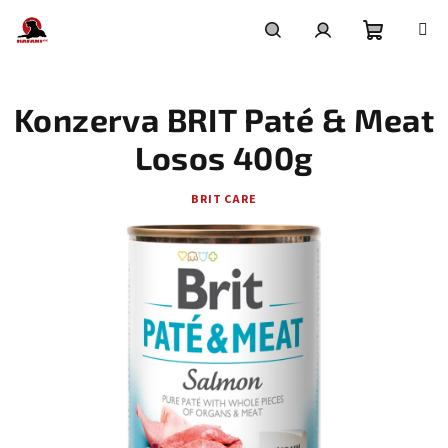
Přejít
na
obsah
Nákupní
Hledat
Přihlášení
Konzerva BRIT Paté & Meat
košík
Losos 400g
BRIT CARE