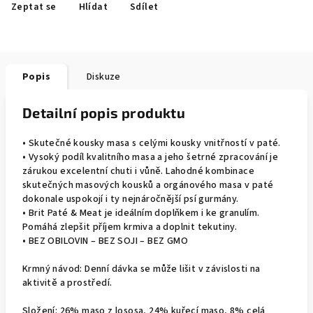
Zeptat se
Hlídat
Sdílet
Popis
Diskuze
Detailní popis produktu
• Skutečné kousky masa s celými kousky vnitřností v paté.
• Vysoký podíl kvalitního masa a jeho šetrné zpracování je
zárukou excelentní chuti i vůně. Lahodné kombinace
skutečných masových kousků a orgánového masa v paté
dokonale uspokojí i ty nejnáročnější psí gurmány.
• Brit Paté & Meat je ideálním doplňkem i ke granulím.
Pomáhá zlepšit příjem krmiva a doplnit tekutiny.
• BEZ OBILOVIN – BEZ SOJI – BEZ GMO
Krmný návod: Denní dávka se může lišit v závislosti na
aktivitě a prostředí.
Složení: 26% maso z lososa, 24% kuřecí maso, 8% celá