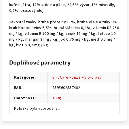
kuřecí játra, 12% srdce a plíce, 28,5% vývar, 1% minerály,
0,5% lososový olej.
Jakostní znaky: hrubé proteiny 11%, hrubé oleje a tuky 9%,
hrubé popeloviny 6,5%, hrubá vláknina 0,4%, vitamin D3 250
m.j./ kg, vitamin E 100 mg / kg, zinek 15 mg / kg, železo 10
mg / kg, mangan 3 mg / kg, jód 0,75 mg / kg, měď 0,5 mg /
kg, biotin 0,2 mg / kg.
Doplňkové parametry
Kategorie
:
Brit Care konzervy pro psy
EAN
:
8595602557462
Hmotnost
:
400g
Položka byla vyprodána…