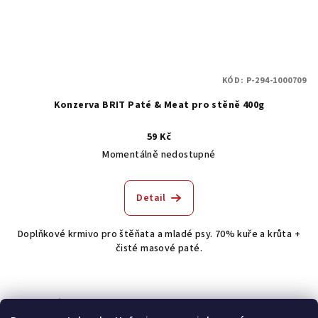
KÓD:
P-294-1000709
Konzerva BRIT Paté & Meat pro stěně 400g
59 Kč
Momentálně nedostupné
Detail
Doplňkové krmivo pro štěňata a mladé psy. 70% kuře a krůta +
čisté masové paté.
Odebírat newsletter