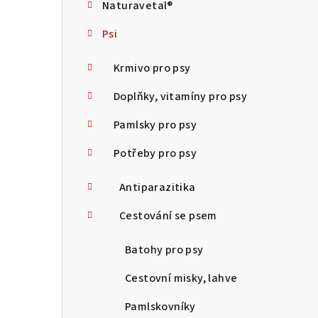
Naturavetal®
t
Psi
r
a
Krmivo pro psy
n
Doplňky, vitamíny pro psy
n
Pamlsky pro psy
í
Potřeby pro psy
p
Antiparazitika
a
Cestování se psem
n
Batohy pro psy
e
Cestovní misky, lahve
l
Pamlskovníky