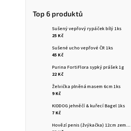
Top 6 produktů
Sušený vepřový rypáček bílý 1ks
25 Kč
Sušené ucho vepřové ČR 1ks
45 Kč
Purina FortiFlora sypký prášek 1g
22 Kč
Želvička plněná masem 6cm 1ks
9 Kč
KIDDOG jehněčí & kuřecí Bagel 1ks
7 Kč
Hovězí penis (žvýkačka) 12cm země původu ČR