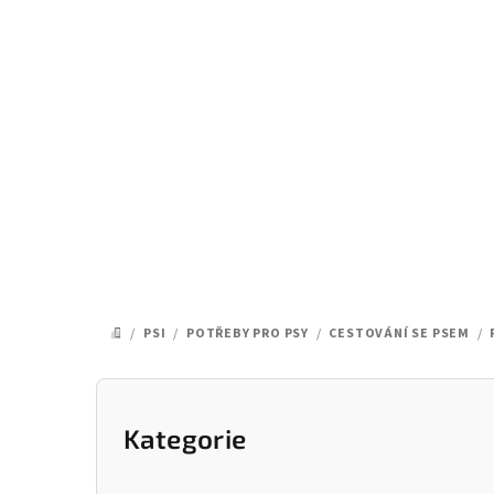
Přejít
na
obsah
/
PSI
/
POTŘEBY PRO PSY
/
CESTOVÁNÍ SE PSEM
/
DOMŮ
P
o
Kategorie
Přeskočit
kategorie
s