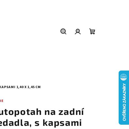
Hledat
Přihlášení
Nákupní
košík
APSAMI 1,40 X 1,45 CM
IE
utopotah na zadní
edadla, s kapsami