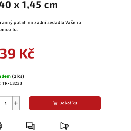
,40 x 1,45 cm
ranný potah na zadní sedadla Vašeho
omobilu.
39 Kč
ná
a:
ladem
(1 ks)
:
TR-13233
+
Do košíku