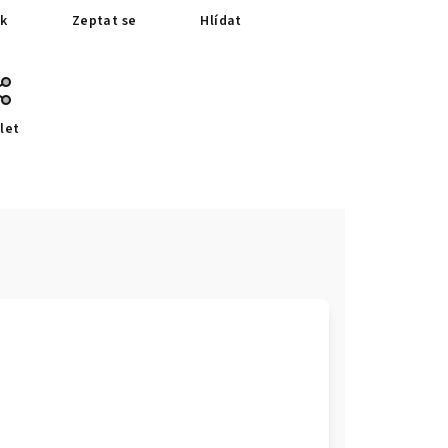
sk
Zeptat se
Hlídat
let