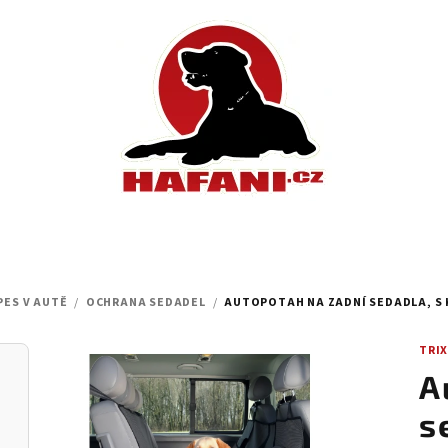
PES V AUTĚ
/
OCHRANA SEDADEL
/
AUTOPOTAH NA ZADNÍ SEDADLA, S K
TRIX
A
s