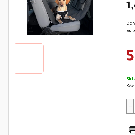
1
Och
aut
5
Měr
cen
Sk
Kód
−