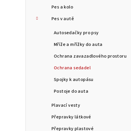
Pes a kolo
Pes v autě
Autosedačky pro psy
Mříže a mřížky do auta
Ochrana zavazadlového prostoru
Ochrana sedadel
Spojky k autopásu
Postoje do auta
Plavací vesty
Přepravky látkové
Přepravky plastové