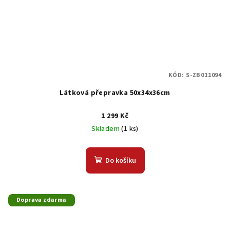
KÓD:
S-ZB011094
Látková přepravka 50x34x36cm
1 299 Kč
Skladem
(1 ks)
Do košíku
Doprava zdarma