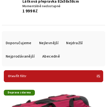
Látková přepravka 82x58x58cm
Momentálně nedostupné
1 999 Kč
Ř
a
Doporučujeme
Nejlevnější
Nejdražší
z
e
Nejprodávanější
Abecedně
n
í
p
Otevřít filtr
r
V
o
Doprava zdarma
ý
d
p
u