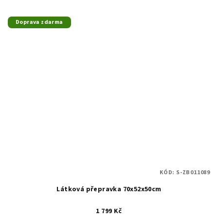
Doprava zdarma
KÓD:
S-ZB011089
Látková přepravka 70x52x50cm
1 799 Kč