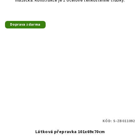
mazlíčka. Konstrukce je z ocelové tenkostěnné trubky.
Doprava zdarma
KÓD:
S-ZB011092
Látková přepravka 101x69x70cm