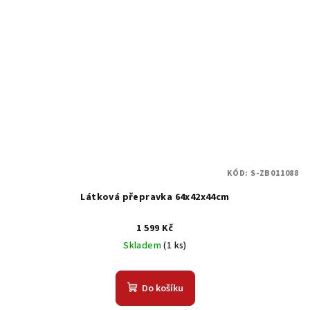
KÓD:
S-ZB011088
Látková přepravka 64x42x44cm
1 599 Kč
Skladem
(1 ks)
Do košíku