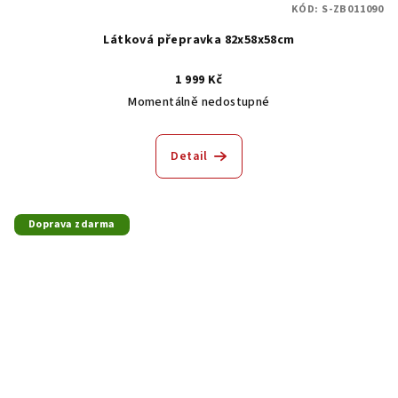
KÓD:
S-ZB011090
Látková přepravka 82x58x58cm
1 999 Kč
Momentálně nedostupné
Detail
Doprava zdarma