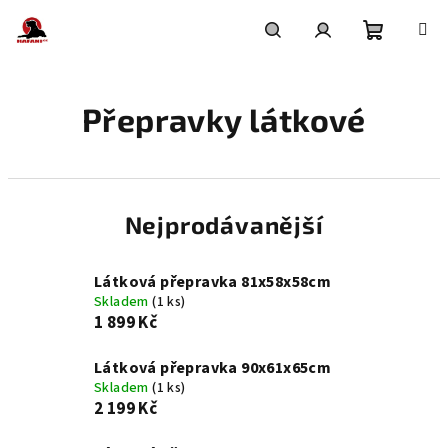
Přejít
na
obsah
Nákupní
Hledat
Přihlášení
Přepravky látkové
košík
Nejprodávanější
Látková přepravka 81x58x58cm
Skladem
(1 ks)
1 899 Kč
Látková přepravka 90x61x65cm
Skladem
(1 ks)
2 199 Kč