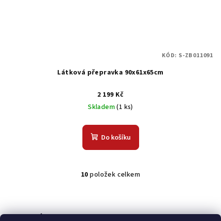
KÓD:
S-ZB011091
Látková přepravka 90x61x65cm
2 199 Kč
Skladem
(1 ks)
Do košíku
10
položek celkem
O
v
l
á
Odebírat newsletter