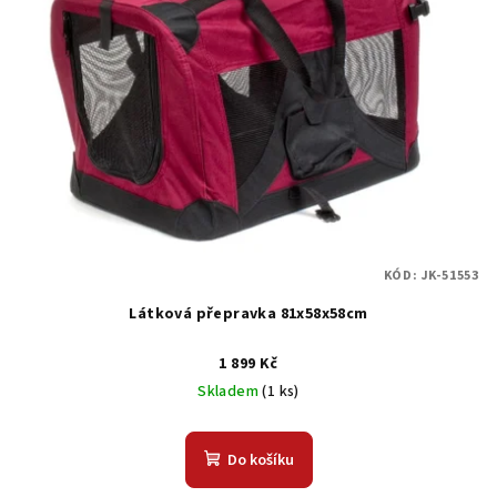
i
k
s
t
p
ů
r
o
d
u
k
t
KÓD:
JK-51553
ů
Látková přepravka 81x58x58cm
1 899 Kč
Skladem
(1 ks)
Do košíku