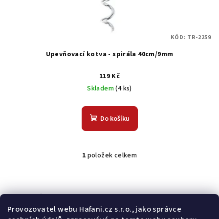
u
k
t
KÓD:
TR-2259
ů
Upevňovací kotva - spirála 40cm/9mm
119 Kč
Skladem
(4 ks)
Do košíku
1
položek celkem
O
v
l
á
Odebírat newsletter
d
Provozovatel webu Hafani.cz s.r.o., jako správce
a