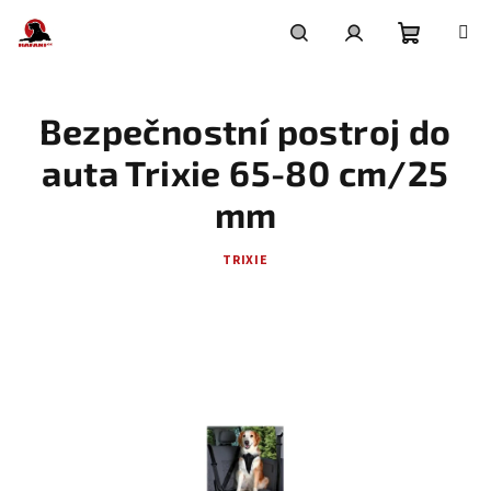
Přejít
na
obsah
Nákupní
Hledat
Přihlášení
Bezpečnostní postroj do
košík
auta Trixie 65-80 cm/25
mm
TRIXIE