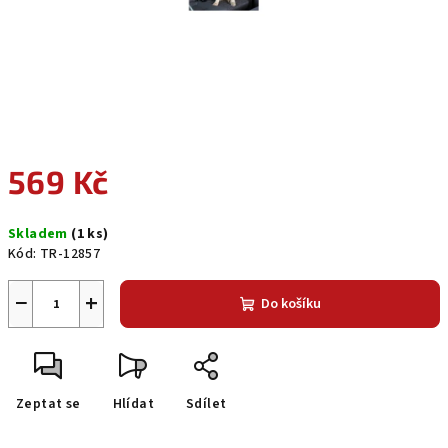
569 Kč
Měrná
Skladem
(1 ks)
cena:
Kód:
TR-12857
−
+
Do košíku
Zeptat se
Hlídat
Sdílet