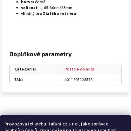
barva:
černá
velikost
: L, 65-80cm/25mm
vhodný pro
Zlatého retrívra
Doplňkové parametry
Kategorie
:
Postoje do auta
EAN
:
4011905128573
Odebírat newsletter
Provozovatel webu Hafani.cz s.r.o., jako správce
osobních údajů, zpracovává na tomto webu soubory